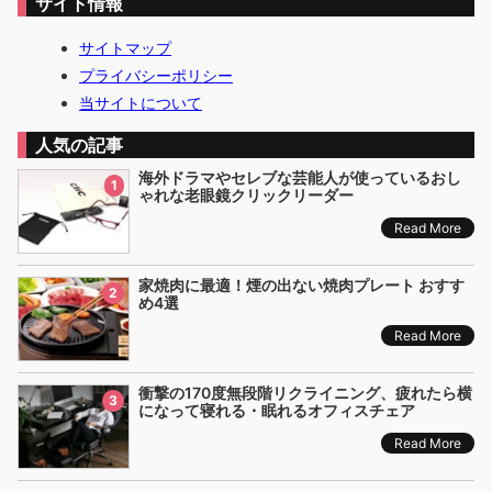
サイト情報
う
！
S
サイトマップ
N
プライバシーポリシー
S
当サイトについて
で
大
人気の記事
バ
ズ
海外ドラマやセレブな芸能人が使っているおし
1
り
ゃれな老眼鏡クリックリーダー
の
Read More
「
ゴ
リ
家焼肉に最適！煙の出ない焼肉プレート おすす
2
ラ
め4選
の
Read More
ひ
と
つ
衝撃の170度無段階リクライニング、疲れたら横
3
か
になって寝れる・眠れるオフィスチェア
み
」
Read More
が
ガ