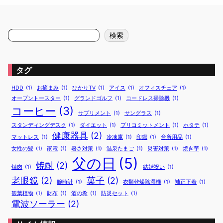
チ
に
の
は
肩
パ
検
検索
・
ン
索
腰
パ
が
ン
1
…
タグ
分
3
で
0
HDD
(1)
お摘まみ
(1)
ひかりTV
(1)
アイス
(1)
オフィスチェア
(1)
軽
代
オーブントースター
(1)
グランドゴルフ
(1)
コードレス掃除機
(1)
く
4
コーヒー
(3)
な
0
サプリメント
(1)
サングラス
(1)
る
代
スタンディングデスク
(1)
ダイエット
(1)
プリコミットメント
(1)
ホタテ
(1)
！
の
健康器具
(2)
マットレス
(1)
冷凍庫
(1)
印鑑
(1)
台所用品
(1)
限
女性の髪
(1)
家電
(1)
暑さ対策
(1)
温泉たまご
(1)
災害対策
(1)
焼き芋
(1)
界
父の日
(5)
ふ
焼酎
(2)
焼肉
(1)
結婚祝い
(1)
く
ら
老眼鏡
(2)
菓子
(2)
腕時計
(1)
衣類乾燥除湿機
(1)
補正下着
(1)
は
観葉植物
(1)
財布
(1)
酒の肴
(1)
防災セット
(1)
ぎ
電波ソーラー
(2)
を
救