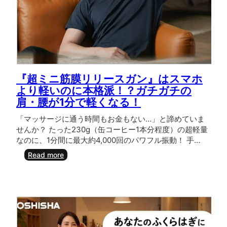
『超ミニ筋膜リリースガン』はスマホ
より軽いのに本格派！？ガチガチの
肩・腰が1分で軽くなる！
「マッサージに通う時間もお金もない…」と諦めていま
せんか？ たった230g（缶コーヒー1本分程度）の超軽量
なのに、1分間に最大約4,000回のパワフル振動！ 手…
:
Read more
『
超
ミ
ニ
筋
膜
リ