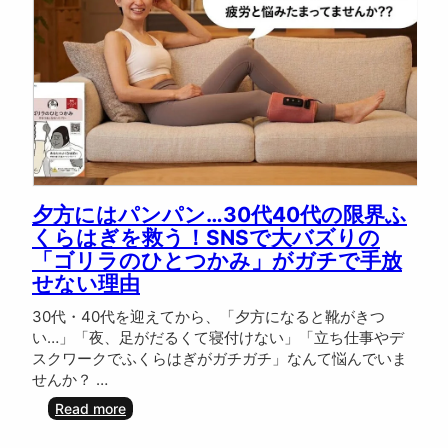
リ
ー
ス
ガ
ン
』
は
ス
マ
ホ
よ
夕方にはパンパン…30代40代の限界ふ
り
くらはぎを救う！SNSで大バズりの
軽
い
「ゴリラのひとつかみ」がガチで手放
の
せない理由
に
本
30代・40代を迎えてから、「夕方になると靴がきつ
格
い…」「夜、足がだるくて寝付けない」「立ち仕事やデ
派
スクワークでふくらはぎがガチガチ」なんて悩んでいま
！
せんか？ …
？
ガ
:
Read more
チ
夕
ガ
方