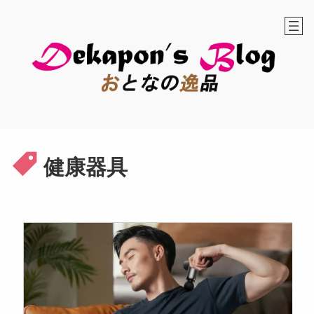
内
容
を
ス
キ
ッ
プ
健康器具