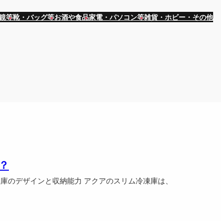
鏡等
靴・バッグ等
お酒や食品
家電・パソコン等
雑貨・ホビー・その他
？
庫のデザインと収納能力 アクアのスリム冷凍庫は、