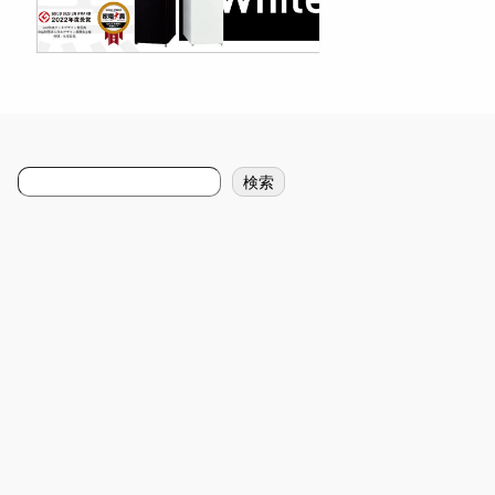
リ
ム
ボ
デ
ィ
で
収
納
検
力
検索
索
抜
群
！
ア
ク
ア
の
ス
リ
ム
冷
凍
庫
の
魅