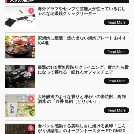
海外ドラマやセレブな芸能人が使っているおし
1
ゃれな老眼鏡クリックリーダー
Read More
家焼肉に最適！煙の出ない焼肉プレート おすす
2
め4選
Read More
衝撃の170度無段階リクライニング、疲れたら横
3
になって寝れる・眠れるオフィスチェア
Read More
大吟醸酒のような香りと味わいの米焼酎、鳥飼
4
酒造 の「吟香 鳥飼（とりかい）」
Read More
食パンを感動する美味しさに焼ける象印「こん
5
がり倶楽部」のオーブントースター ET-GM30