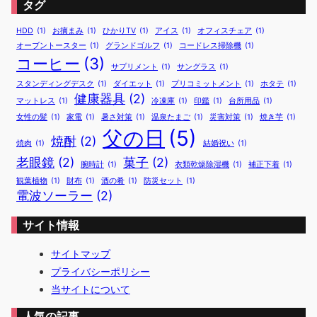
タグ
HDD
(1)
お摘まみ
(1)
ひかりTV
(1)
アイス
(1)
オフィスチェア
(1)
オーブントースター
(1)
グランドゴルフ
(1)
コードレス掃除機
(1)
コーヒー
(3)
サプリメント
(1)
サングラス
(1)
スタンディングデスク
(1)
ダイエット
(1)
プリコミットメント
(1)
ホタテ
(1)
健康器具
(2)
マットレス
(1)
冷凍庫
(1)
印鑑
(1)
台所用品
(1)
女性の髪
(1)
家電
(1)
暑さ対策
(1)
温泉たまご
(1)
災害対策
(1)
焼き芋
(1)
父の日
(5)
焼酎
(2)
焼肉
(1)
結婚祝い
(1)
老眼鏡
(2)
菓子
(2)
腕時計
(1)
衣類乾燥除湿機
(1)
補正下着
(1)
観葉植物
(1)
財布
(1)
酒の肴
(1)
防災セット
(1)
電波ソーラー
(2)
サイト情報
サイトマップ
プライバシーポリシー
当サイトについて
人気の記事